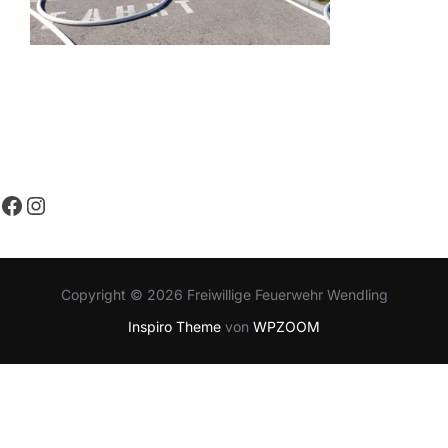
Facebook
Instagram
Copyright © 2026 Freiwillige Feuerwehr Wendling
Inspiro Theme
von
WPZOOM