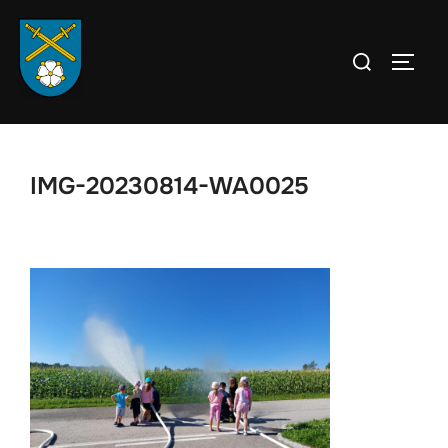
Zum
Inhalt
Suchen
SEIT
springen
nach:
IMG-20230814-WA0025